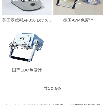
英国罗威邦AF330 LovibondEBC 色度目视比色仪
德国AVM色度计
国产EBC色度计
共
页
条
1
5